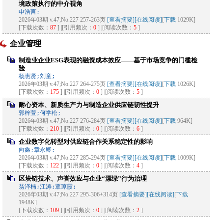
境政策执行的中介视角
申浩言;
2026年03期 v.47;No.227 257-263页
[查看摘要]
[在线阅读]
[
下载
1029K]
[下载次数：
87
] |[引用频次：
0
] |[阅读次数：
5
]
企业管理
制造业企业ESG表现的融资成本效应——基于市场竞争的门槛检
验
杨惠贤;刘童;
2026年03期 v.47;No.227 264-275页
[查看摘要]
[在线阅读]
[
下载
1026K]
[下载次数：
175
] |[引用频次：
0
] |[阅读次数：
5
]
耐心资本、新质生产力与制造企业供应链韧性提升
郭梓萱;何学松;
2026年03期 v.47;No.227 276-284页
[查看摘要]
[在线阅读]
[
下载
964K]
[下载次数：
210
] |[引用频次：
0
] |[阅读次数：
6
]
企业数字化转型对供应链合作关系稳定性的影响
向鑫;章永卿;
2026年03期 v.47;No.227 285-294页
[查看摘要]
[在线阅读]
[
下载
1009K]
[下载次数：
122
] |[引用频次：
0
] |[阅读次数：
4
]
区块链技术、声誉效应与企业“漂绿”行为治理
翁泽楠;江涛;覃琼霞;
2026年03期 v.47;No.227 295-306+314页
[查看摘要]
[在线阅读]
[
下载
1948K]
[下载次数：
109
] |[引用频次：
0
] |[阅读次数：
2
]