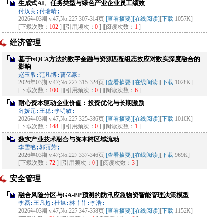
生成式AI、任务类型与绿色产业企业员工绩效
付汉良;付瑞晴;
2026年03期 v.47;No.227 307-314页
[查看摘要]
[在线阅读]
[
下载
1057K]
[下载次数：
102
] |[引用频次：
0
] |[阅读次数：
1
]
经济管理
基于fsQCA方法的数字金融与资源匹配组态效应对数实深度融合的
影响
赵玉帛;范凡博;曹亿豪;
2026年03期 v.47;No.227 315-324页
[查看摘要]
[在线阅读]
[
下载
1028K]
[下载次数：
100
] |[引用频次：
0
] |[阅读次数：
6
]
耐心资本驱动企业价值：投资优化与长期激励
薛媛元;王聪;李明敏;
2026年03期 v.47;No.227 325-336页
[查看摘要]
[在线阅读]
[
下载
1010K]
[下载次数：
148
] |[引用频次：
0
] |[阅读次数：
1
]
数实产业技术融合与资本跨区域流动
李雪艳;郭丽芳;
2026年03期 v.47;No.227 337-346页
[查看摘要]
[在线阅读]
[
下载
969K]
[下载次数：
72
] |[引用频次：
0
] |[阅读次数：
3
]
安全管理
融合风险分区与GA-BP预测的防汛应急物资智能管理决策模型
李磊;王凡超;杜旭;林菲菲;李浩;
2026年03期 v.47;No.227 347-358页
[查看摘要]
[在线阅读]
[
下载
1152K]