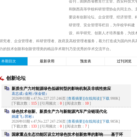
会刊，由陕西省教育厅主管、西安科技大
和陕西高等学校科研管理协会共同主办。
要设有创新论坛、企业管理、经济管理、
研管理、安全管理等栏目，为学校学科建
设、科学研究、创新人才培养服务，为技
研究者、企业管理者、科研管理者、政府及高校管理者服务，着力打造成为国内外具
力的技术创新和创新管理类的精品学术期刊乃至优秀的学术交流平台。
本期目次
最新录用
预发表
过刊浏览
创新论坛
新质生产力对能源绿色低碳转型的影响机制及非线性效应
袁志成;金刚;张金锁;
2026年03期 v.47;No.227 237-246页
[查看摘要]
[在线阅读]
[
下载
990K]
[下载次数：
115
] |[引用频次：
0
] |[阅读次数：
10
]
绿色技术创新、新质生产力与新能源汽车产业链现代化
姚建飞;郭彬;
2026年03期 v.47;No.227 247-256页
[查看摘要]
[在线阅读]
[
下载
985K]
[下载次数：
133
] |[引用频次：
0
] |[阅读次数：
7
]
国家重点生态功能区设立对绿色技术创新效率的影响——基于环