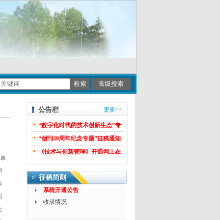
公告栏
更多>>
“数字化时代的技术创新生态”专
题征稿
[2026-05-11]
“创刊40周年纪念专题”征稿通知
——聚焦国家重大战略需求，推
《技术与创新管理》开通网上在
，单
动科技创新与产业变革
线投稿系统
[2014-01-15]
研
[2025-09-05]
征稿简则
科
系统开通公告
与
收录情况
会